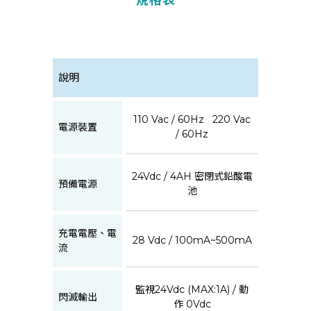
規格表
說明
110 Vac / 60Hz 220 Vac
電源裝置
/ 60Hz
24Vdc / 4AH 密閉式鉛酸電
預備電源
池
充電電壓、電
28 Vdc / 100mA~500mA
流
監視24Vdc (MAX:1A) / 動
閃滅輸出
作 0Vdc